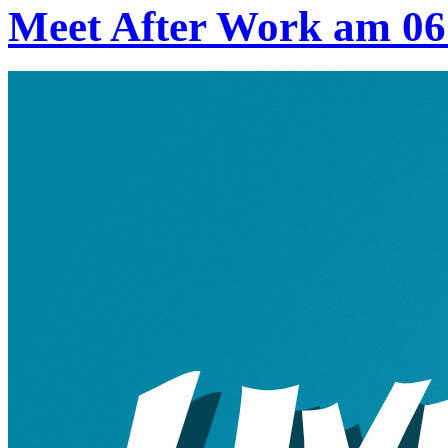
Meet After Work am 06